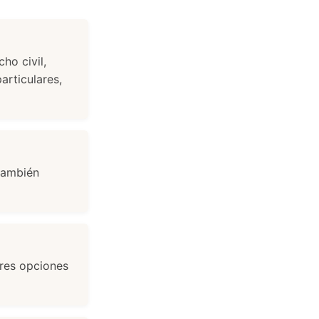
ho civil,
articulares,
también
ores opciones