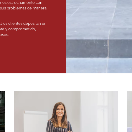
jamos estrechamente con
an sus problemas de manera
tros clientes depositan en
ente y comprometido,
eses.