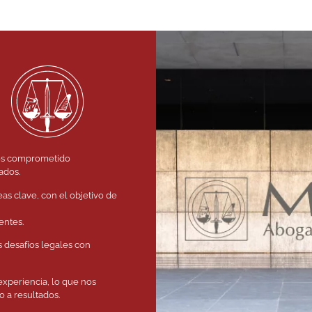
os comprometido
ados.
eas clave, con el objetivo de
entes.
s desafíos legales con
experiencia, lo que nos
 a resultados.